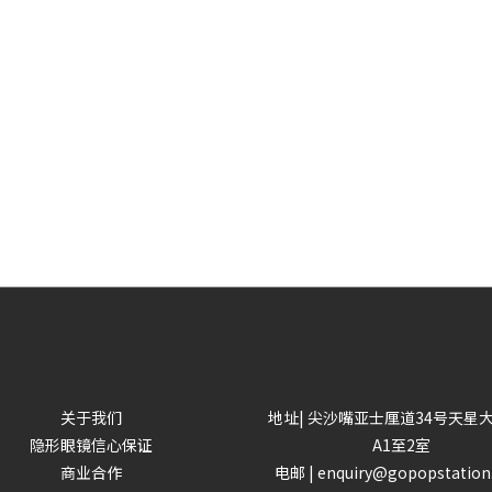
关于我们
地址| 尖沙嘴亚士厘道34号天星
隐形眼镜信心保证
A1至2室
商业合作
电邮 | enquiry@gopopstatio