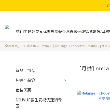
注
热门主题分类🔥
优惠总览📪
香港首家👀虚拟试戴
按品牌
全部商品
/
｜日本品牌隐形眼镜
/
｜melange + chouette日本美瞳
/
[月抛] 
[月抛] mela
新品上市🥇
热销产品🏆
套装优惠
ACUVUE强生安视优速销专
区