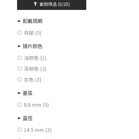
套用筛选
(0/20)
配戴周期
月拋 (5)
镜片颜色
浅棕色 (1)
深棕色 (2)
灰色 (3)
基弧
8.6 mm (5)
直徑
14.5 mm (3)