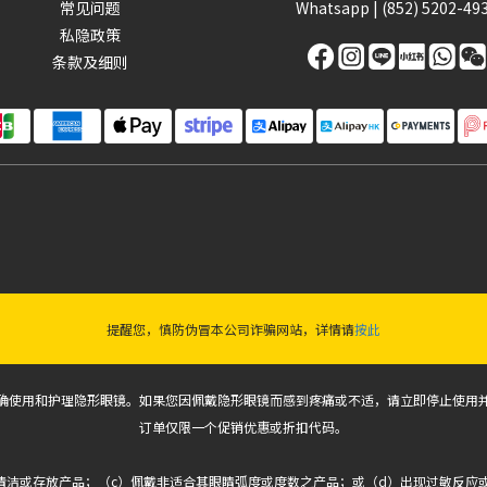
常见问题
Whatsapp |
(852) 5202-49
私隐政策
条款及细则
提醒您，慎防伪冒本公司诈骗网站，详情请
按此
确使用和护理隐形眼镜。如果您因佩戴隐形眼镜而感到疼痛或不适，请立即停止使用
订单仅限一个促销优惠或折扣代码。
式清洁或存放产品；（c）佩戴非适合其眼睛弧度或度数之产品；或（d）出现过敏反