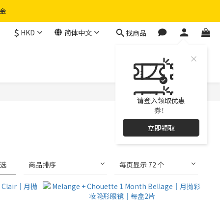
物金
$
HKD
简体中文
找商品
请登入领取优惠
券！
立即领取
选
商品排序
每页显示 72 个