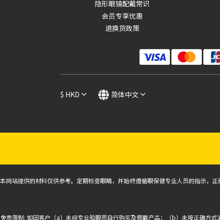
隐形眼镜配戴常识
价格 (HK$)
会员专享优惠
退换货政策
~
$
HKD
简体中文
本网站提供的材料仅供参考。定期检查眼睛，并始终遵循眼保健专业人员的指示，正
免责限制: 如因客户（a）未经专业验眼而自行购买及佩戴产品；（b）未按正确方