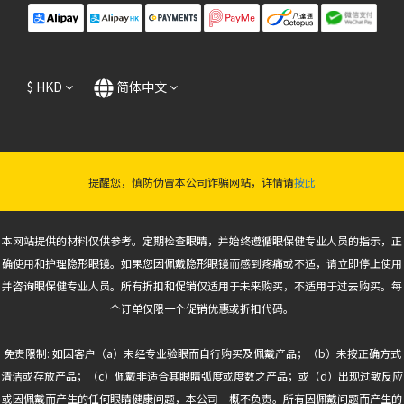
$
HKD
简体中文
提醒您，慎防伪冒本公司诈骗网站，详情请
按此
本网站提供的材料仅供参考。定期检查眼睛，并始终遵循眼保健专业人员的指示，正
确使用和护理隐形眼镜。如果您因佩戴隐形眼镜而感到疼痛或不适，请立即停止使用
并咨询眼保健专业人员。所有折扣和促销仅适用于未来购买，不适用于过去购买。每
个订单仅限一个促销优惠或折扣代码。
免责限制: 如因客户（a）未经专业验眼而自行购买及佩戴产品；（b）未按正确方式
清洁或存放产品；（c）佩戴非适合其眼睛弧度或度数之产品；或（d）出现过敏反应
或因佩戴而产生的任何眼睛健康问题，本公司一概不负责。所有因佩戴问题而产生的