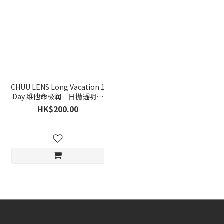
CHUU LENS Long Vacation 1
Day 维他命极润｜日抛透明隐
形眼镜｜每盒30片
HK$200.00