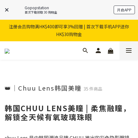
Gopopstation
开启APP
首次下载领取 30 购物金
注册会员购物满HK$400即可享3%回赠 | 首次下载手机APP送你
HK$30购物金
👑｜Chuu Lens韩国美瞳
35 件商品
韩国CHUU LENS美瞳 | 柔焦融瞳，
解锁全天候有氧玻璃珠眼
chuu Lens 是由韩国潮流品牌 CHUU 推出的彩色隐形眼镜