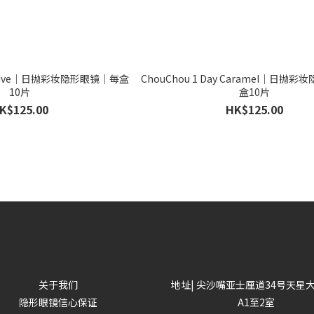
y Olive｜日抛彩妆隐形眼镜｜每盒
ChouChou 1 Day Caramel｜日抛
10片
盒10片
K$125.00
HK$125.00
关于我们
地址| 尖沙嘴亚士厘道34号天星
隐形眼镜信心保证
A1至2室