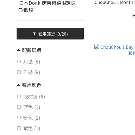
ChouChou 1 Mon
日本Donki唐吉诃德限定隐
形眼镜
套用筛选
(0/20)
配戴周期
月拋 (6)
日拋 (8)
镜片颜色
浅棕色 (6)
蓝色 (2)
粉色 (2)
紫色 (1)