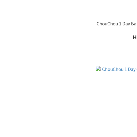
特性
无外圈 (14)
ChouChou 1 Day
1片 (6)
H
品牌
日本品牌 (14)
价格 (HK$)
~