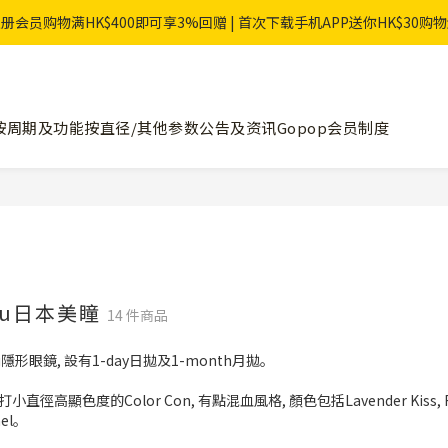
册会员购物满HK$400即可享3%回赠 | 首次下载手机APP送你HK$30购
按周期及功能
按直径/其他参数
公告及资讯
Gopop会员制度
hou日本美瞳
14 件商品
u隱形眼鏡, 設有1-day日拋及1-month月拋。
打小直徑高顯色度的Color Con, 有點混血風格, 顏色包括Lavender Kiss, Frozen H
mel。