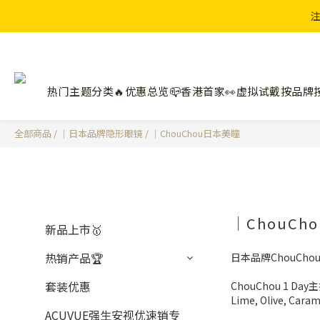
注
热门主题分类🔥
优惠总览📪
香港首家👀虚拟试戴
按品牌
全部商品
/
｜日本品牌隐形眼镜
/
｜ChouChou日本美瞳
｜ChouC
新品上市🥇
热销产品🏆
日本品牌ChouCho
套装优惠
ChouChou 1 Day主
Lime, Olive, Cara
ACUVUE强生安视优速销专